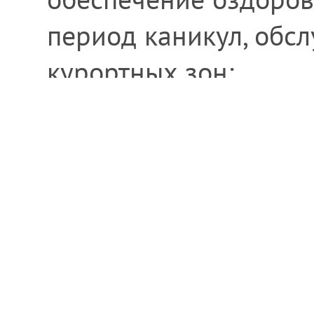
период каникул, обс
курортных зон;
организация сбора и
сырья и отходов;
проведение меропри
культурного назначен
спортивные соревнов
другие);