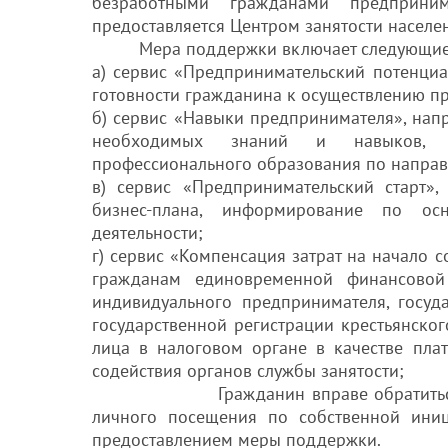
безработными гражданами предприни
предоставляется Центром занятости населе
Мера поддержки включает следующие
а) сервис «Предпринимательский потенциа
готовности гражданина к осуществлению п
б) сервис «Навыки предпринимателя», нап
необходимых знаний и навыков, п
профессионального образования по направ
в) сервис «Предпринимательский старт»
бизнес-плана, информирование по ос
деятельности;
г) сервис «Компенсация затрат на начало 
гражданам единовременной финансовой
индивидуального предпринимателя, госуд
государственной регистрации крестьянског
лица в налоговом органе в качестве пла
содействия органов службы занятости;
Гражданин вправе обратиться в терр
личного посещения по собственной ини
предоставлением меры поддержки.