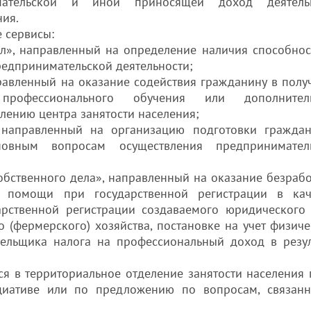
мательской и иной приносящей доход деятель
ния.
 сервисы:
л», направленный на определение наличия способнос
редпринимательской деятельности;
равленный на оказание содействия гражданину в полу
рофессионального обучения или дополнитель
лению центра занятости населения;
, направленный на организацию подготовки гражда
новным вопросам осуществления предпринимател
собственного дела», направленный на оказание безраб
 помощи при государственной регистрации в кач
арственной регистрации создаваемого юридического 
о (фермерского) хозяйства, постановке на учет физиче
тельщика налога на профессиональный доход в резул
иториальное отделение занятости населения 
циативе или по предложению по вопросам, связан