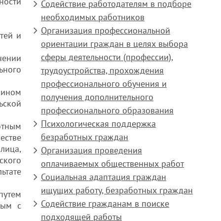
ности
Содействие работодателям в подборе
необходимых работников
Организация профессиональной
тей и
ориентации граждан в целях выбора
сферы деятельности (профессии),
чении
ного
трудоустройства, прохождения
профессионального обучения и
нином
получения дополнительного
ьской
профессионального образования
Психологическая поддержка
отным
безработных граждан
естве
лица,
Организация проведения
ского
оплачиваемых общественных работ
ьтате
Социальная адаптация граждан
ищущих работу, безработных граждан
путем
Содействие гражданам в поиске
ным с
подходящей работы